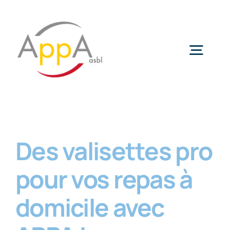
Passer
au
contenu
Togg
Navig
Aide-Ménagère
Des valisettes pro
Aide-Familiale
pour vos repas à
Téléalarme
domicile avec
Repas à domicile