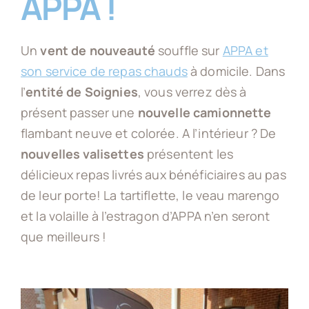
APPA !
Vos questions
Un
vent de nouveauté
souffle sur
APPA et
son service de repas chauds
à domicile. Dans
APPA ASBL
l’
entité de Soignies
, vous verrez dès à
présent passer une
nouvelle camionnette
ACTU
flambant neuve et colorée. A l’intérieur ? De
nouvelles valisettes
présentent les
délicieux repas livrés aux bénéficiaires au pas
OFFRES D’EMPLOI
de leur porte! La tartiflette, le veau marengo
et la volaille à l’estragon d’APPA n’en seront
CONTACT
que meilleurs !
TROUVER UNE AIDE