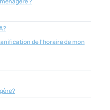
e-ménagère ?
PA?
lanification de l’horaire de mon
agère?