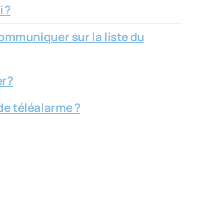
 ?
ommuniquer sur la liste du
er?
de téléalarme ?