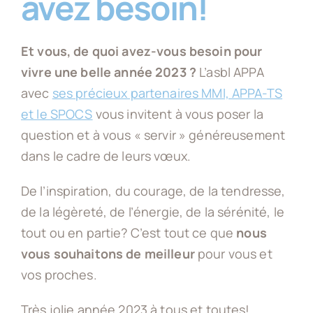
avez besoin!
Vos questions
Et vous, de quoi avez-vous besoin pour
vivre une belle année 2023 ?
L’asbl APPA
APPA ASBL
avec
ses précieux partenaires MMI, APPA-TS
et le SPOCS
vous invitent à vous poser la
ACTU
question et à vous « servir » généreusement
dans le cadre de leurs vœux.
OFFRES D’EMPLOI
De l’inspiration, du courage, de la tendresse,
de la légèreté, de l’énergie, de la sérénité, le
tout ou en partie? C’est tout ce que
nous
CONTACT
vous souhaitons de meilleur
pour vous et
vos proches.
TROUVER UNE AIDE
Très jolie année 2023 à tous et toutes!