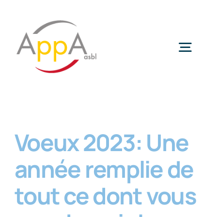
Passer
au
contenu
Togg
Navig
Aide-Ménagère
Voeux 2023: Une
Aide-Familiale
année remplie de
Téléalarme
tout ce dont vous
Repas à domicile